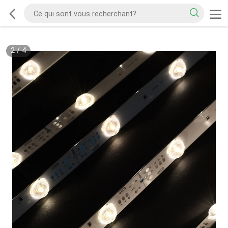
2
/
4