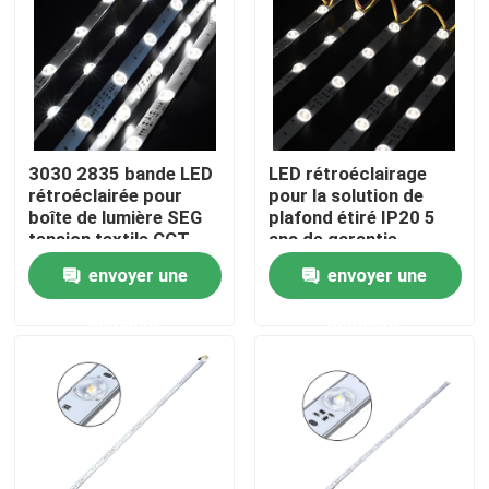
Produits
Vidéos
3030 2835 bande LED
LED rétroéclairage
rétroéclairée pour
pour la solution de
Ruban LED Cri élevé
boîte de lumière SEG
plafond étiré IP20 5
tension textile CCT
ans de garantie
((3000-7500K)
intérieure plafond
L'ÉPI a mené la bande
envoyer une
envoyer une
étiré et boîtes
lumineuses de côté
demande
demande
unique
Ruban LED RGB
Ruban LED Mono-couleur
Ruban LED CCT