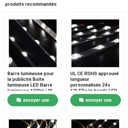
produits recommandés
Barre lumineuse pour
UL CE ROHS approuvé
la publicité Boîte
longueur
lumineuse LED Barre
personnalisée 24v
Accueil
lumineuse 100lm / W
12LEDs/m bande LED
Blanc / chaud Blanc /
à réflexion diffuse
envoyer une
envoyer une
blanc naturel
personnalisable
rétroéclairage à LED
A propos de nous
demande
demande
Contacts