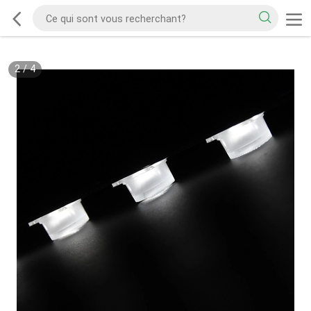
2
/
4