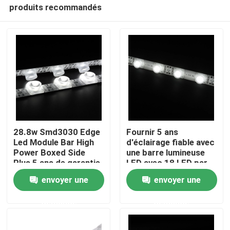
produits recommandés
28.8w Smd3030 Edge
Fournir 5 ans
Led Module Bar High
d'éclairage fiable avec
Power Boxed Side
une barre lumineuse
Accueil
Plus 5 ans de garantie
LED avec 18 LED par
pour la boîte à lumière
mètre, disponible en
envoyer une
envoyer une
double face
24V et 12V
A propos de nous
demande
demande
Contacts