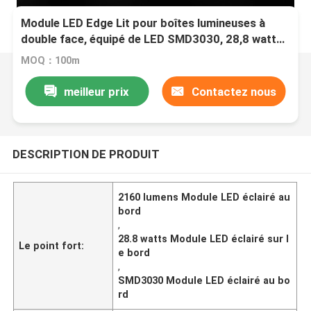
Module LED Edge Lit pour boîtes lumineuses à
double face, équipé de LED SMD3030, 28,8 watts,
2160 lumens, conçu comme un côté-li
MOQ：100m
meilleur prix
Contactez nous
DESCRIPTION DE PRODUIT
2160 lumens Module LED éclairé au
bord
,
28.8 watts Module LED éclairé sur l
Le point fort:
e bord
,
SMD3030 Module LED éclairé au bo
rd