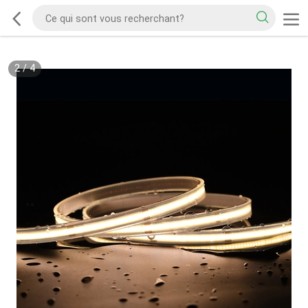
2
/
4