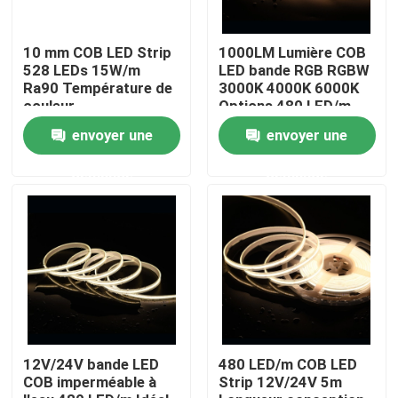
Produits
10 mm COB LED Strip
1000LM Lumière COB
528 LEDs 15W/m
LED bande RGB RGBW
Ra90 Température de
3000K 4000K 6000K
couleur
Options 480 LED/m
Vidéos
2700/3000/4000/5000/6500K
CRI 90-95 5m
envoyer une
envoyer une
rouleaux
Ruban LED Cri élevé
demande
demande
L'ÉPI a mené la bande
Ruban LED RGB
Ruban LED Mono-couleur
12V/24V bande LED
480 LED/m COB LED
COB imperméable à
Strip 12V/24V 5m
Ruban LED CCT