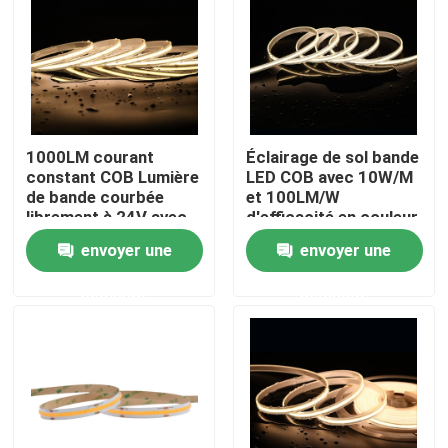
1000LM courant
Éclairage de sol bande
constant COB Lumière
LED COB avec 10W/M
de bande courbée
et 100LM/W
librement à 24V avec
d'efficacité en couleur
480 LED par mètre
blanche
envoyer une
envoyer une
demande
demande
Accueil
A propos de nous
Contacts