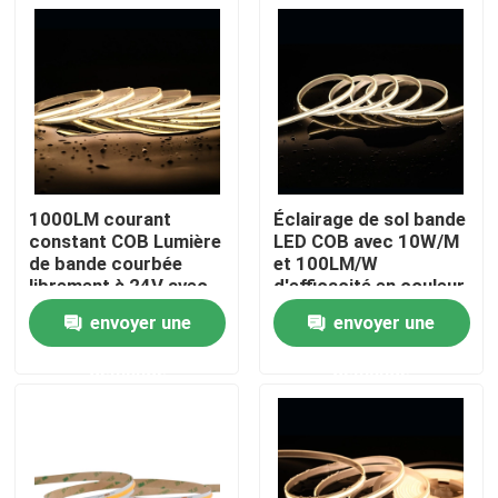
1000LM courant
Éclairage de sol bande
constant COB Lumière
LED COB avec 10W/M
de bande courbée
et 100LM/W
librement à 24V avec
d'efficacité en couleur
480 LED par mètre
blanche
envoyer une
envoyer une
Accueil
demande
demande
A propos de nous
Contacts