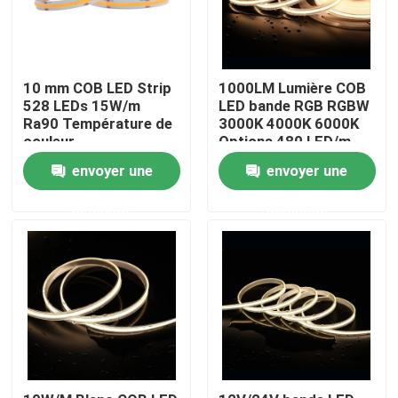
Produits
10 mm COB LED Strip
1000LM Lumière COB
528 LEDs 15W/m
LED bande RGB RGBW
Vidéos
Ra90 Température de
3000K 4000K 6000K
couleur
Options 480 LED/m
2700/3000/4000/5000/6500K
CRI 90-95 5m
Ruban LED Cri élevé
envoyer une
envoyer une
rouleaux
demande
demande
L'ÉPI a mené la bande
Ruban LED RGB
Ruban LED Mono-couleur
Ruban LED CCT