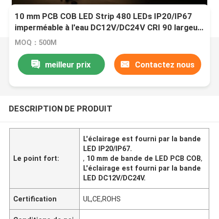
10 mm PCB COB LED Strip 480 LEDs IP20/IP67
imperméable à l'eau DC12V/DC24V CRI 90 largeur
de PCB de 8 mm
MOQ：500M
meilleur prix
Contactez nous
DESCRIPTION DE PRODUIT
L'éclairage est fourni par la bande
LED IP20/IP67.
Le point fort:
,
10 mm de bande de LED PCB COB
,
L'éclairage est fourni par la bande
LED DC12V/DC24V.
Certification
UL,CE,ROHS