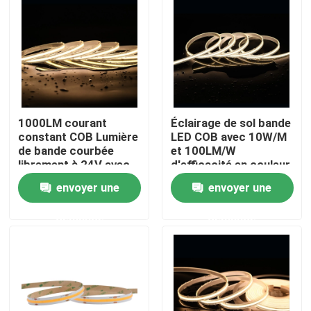
1000LM courant
Éclairage de sol bande
constant COB Lumière
LED COB avec 10W/M
de bande courbée
et 100LM/W
librement à 24V avec
d'efficacité en couleur
480 LED par mètre
blanche
envoyer une
envoyer une
demande
demande
Accueil
A propos de nous
Contacts