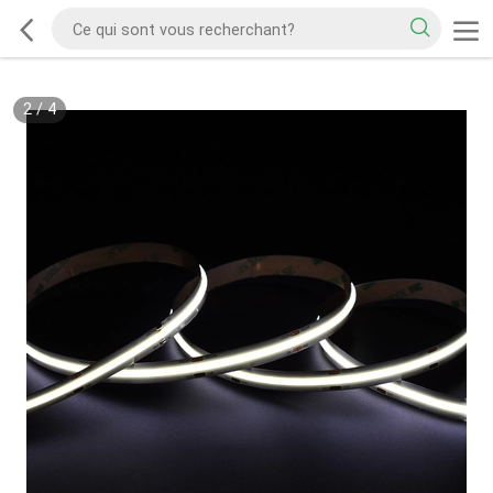
2
/
4