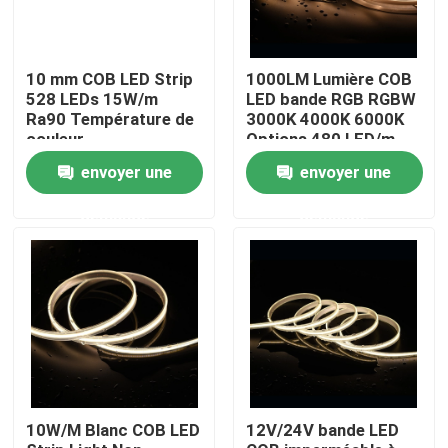
Produits
10 mm COB LED Strip
1000LM Lumière COB
528 LEDs 15W/m
LED bande RGB RGBW
Ra90 Température de
3000K 4000K 6000K
Vidéos
couleur
Options 480 LED/m
2700/3000/4000/5000/6500K
CRI 90-95 5m
envoyer une
envoyer une
rouleaux
Ruban LED Cri élevé
demande
demande
L'ÉPI a mené la bande
Ruban LED RGB
Ruban LED Mono-couleur
10W/M Blanc COB LED
12V/24V bande LED
Ruban LED CCT